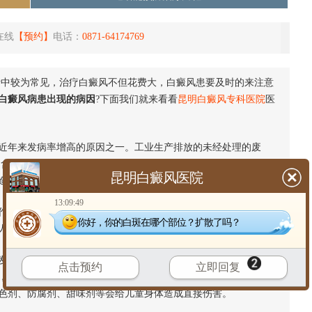
在线
【预约】
电话：
0871-64174769
较为常见，治疗白癜风不但花费大，白癜风患要及时的来注意
白癜风病患出现的病因
?下面我们就来看看
昆明白癜风专科医院
医
年来发病率增高的原因之一。工业生产排放的未经处理的废
均含有许多有害于人体的物质，如二氧化硫、强酸、强碱、铅、
昆明白癜风医院
造成伤害。推荐阅读》》》》》
为什么女性易患白癜风呢
13:09:49
物过量的使用化学药品，如杀虫剂、杀菌剂及催熟剂等，肉食
你好，你的白斑在哪个部位？扩散了吗？
人体健康均会造成不良影响，导致患上白癜风。
育和健康有明显的影响，其原因是：干扰儿童正常饮食规律，
点击预约
立即回复
，久之则不能按时间正常用餐，打乱了正常饮食规律。有的不符
色剂、防腐剂、甜味剂等会给儿童身体造成直接伤害。