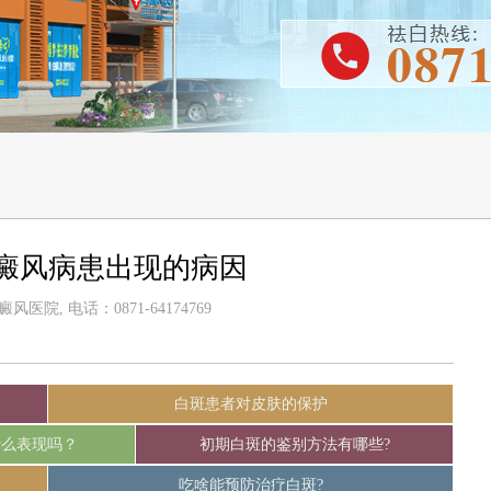
癜风病患出现的病因
医院, 电话：0871-64174769
白斑患者对皮肤的保护
什么表现吗？
初期白斑的鉴别方法有哪些?
吃啥能预防治疗白斑?