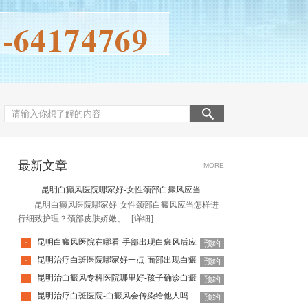
最新文章
MORE
昆明白癫风医院哪家好-女性颈部白癜风应当
昆明白癫风医院哪家好-女性颈部白癜风应当怎样进
行细致护理？颈部皮肤娇嫩、...
[详细]
昆明白癜风医院在哪看-手部出现白癜风后应
·
预约
昆明治疗白斑医院哪家好一点-面部出现白癜
·
预约
昆明治白癜风专科医院哪里好-孩子确诊白癜
·
预约
昆明治疗白斑医院-白癜风会传染给他人吗
·
预约