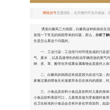
网络挂号
无需排队，当天预约可当天就诊。
诱发白癜风三大病因，白癜风这种疾病在生活中
发现一下常见的病因带来的问题，那么，
分析了解
生是怎么看这个问题的。
一、工业污染：工业排污对环境造成的污染是近
气、废水 ，以及迅速增长的机动车辆排放的尾气
砷、汞、苯、酚等化学或重金属毒物会直接对人体
二、白癜风的病因还有就是因为农业污染：农作
家禽过量的喂食生长激素宰杀后在体内的残留，对
三、小食品及饮料小食品及饮料对儿童的身体发
小食品饮料香甜可口，儿童将其做为零食随时食用
合卫生标准的小食品会含有许多化学添加剂，如染