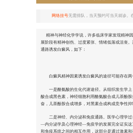
网络挂号
无需排队，当天预约可当天就诊。
精神与神经化学学说，许多临床学家发现精神因素
展阶段有精神创伤、过度紧张、情绪低落或沮丧。
通路诱发白癜风，如下：
白癜风精神因素诱发白癜风的途径可能存在两
一是酪氨酸的生化代谢途径。从组织发生学上，
酸合成黑色素，神经细胞利用酪氨酸合成儿茶酚胺
奋，儿茶酚胺合成增多，对黑素合成构成竞争性抑制。
二是神经、内分泌和免疫通路。医学心理学过去
—内分泌学及心理神经—免疫学的发展完全证实这
和免疫系统之间的相互作用，这部分是通过激素和