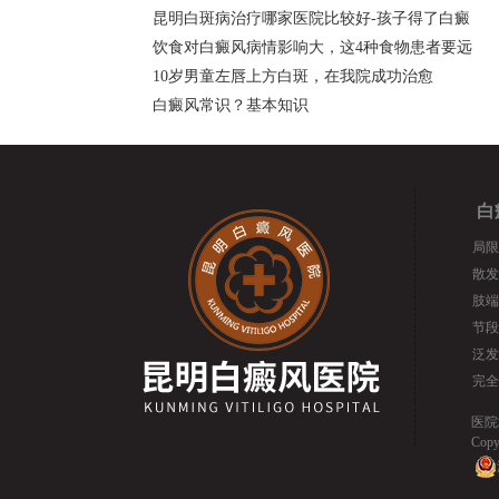
昆明白斑病治疗哪家医院比较好-孩子得了白癜
饮食对白癜风病情影响大，这4种食物患者要远
10岁男童左唇上方白斑，在我院成功治愈
白癜风常识？基本知识
白
局限
散发
肢端
节段
泛发
完全
医院
Co