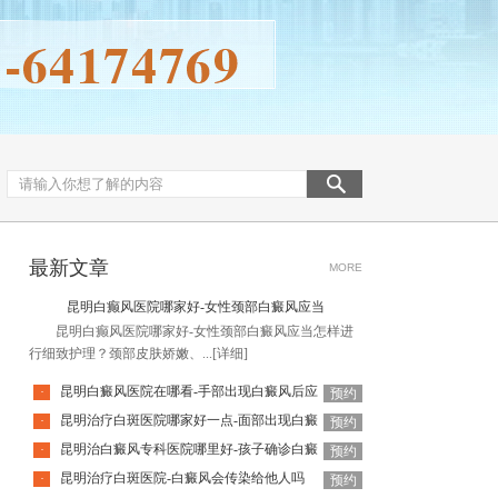
最新文章
MORE
昆明白癫风医院哪家好-女性颈部白癜风应当
昆明白癫风医院哪家好-女性颈部白癜风应当怎样进
行细致护理？颈部皮肤娇嫩、...
[详细]
昆明白癜风医院在哪看-手部出现白癜风后应
·
预约
昆明治疗白斑医院哪家好一点-面部出现白癜
·
预约
昆明治白癜风专科医院哪里好-孩子确诊白癜
·
预约
昆明治疗白斑医院-白癜风会传染给他人吗
·
预约