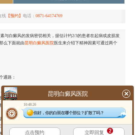
在线
【预约】
电话：
0871-64174769
与白癜风的发病密切相关，据估计约2/3的患者在起病或皮损发
那么下面就由
昆明白癜风医院
医生来介绍下精神因素可通过两个
个通路：
色素细胞与神经细胞都为外胚叶的衍生物。色素细胞利用酪氨
昆明白癜风医院
类。儿茶酚与多巴在结构上相似。当精神紧张时，交感神经兴
10:48:26
推荐阅读<<<<<<<
精神因素可通过两个通路诱发白癜风
你好，你的白斑在哪个部位？扩散了吗？
将其划分为神经、内分泌与免疫三条途径，但近年来心理神经
三者是一个整体。近代研究证明心理应激能够影响中枢神经系统
点击预约
立即回复
神经肽来实现的。而白癜风患者，往往伴有不同的内分泌紊乱和