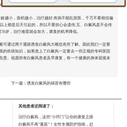
可能是通过神经—内分泌系统而引起免疫系统紊乱所致。
年龄越小，面积越小，治疗越好;有病不能乱投医，千万不要相信偏
%以上都是后天引起的，所以不要担心会遗传;五、白癜风是不会传
过50岁，治疗难度就会加大，康复的机率降低。
素可通过两个通路诱发白癜风大概也有所了解。因此我们一定要
面的疾病知识，如果患上了白癜风一定要去一些正规的专科医院
负责。祝愿所有白癜风患者及早康复，有一个健康的身体迎接未
下一篇：
诱发白癜风的祸首有哪些
其他患者还阅读了：
治疗白癜风，这些“小窍门”让你的康复之路
白癜风不再“蔓延”！女性专属防护指南，赶