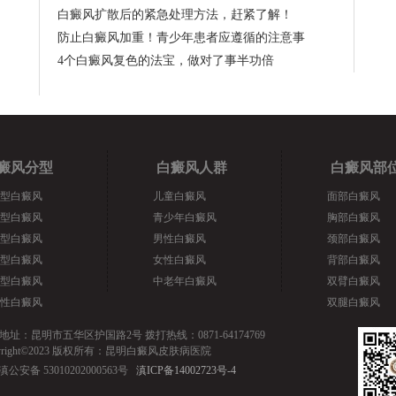
白癜风扩散后的紧急处理方法，赶紧了解！
防止白癜风加重！青少年患者应遵循的注意事
4个白癜风复色的法宝，做对了事半功倍
癜风分型
白癜风人群
白癜风部
型白癜风
儿童白癜风
面部白癜风
型白癜风
青少年白癜风
胸部白癜风
型白癜风
男性白癜风
颈部白癜风
型白癜风
女性白癜风
背部白癜风
型白癜风
中老年白癜风
双臂白癜风
性白癜风
双腿白癜风
地址：昆明市五华区护国路2号 拨打热线：0871-64174769
pyright©2023 版权所有：昆明白癜风皮肤病医院
滇公安备 53010202000563号
滇ICP备14002723号-4