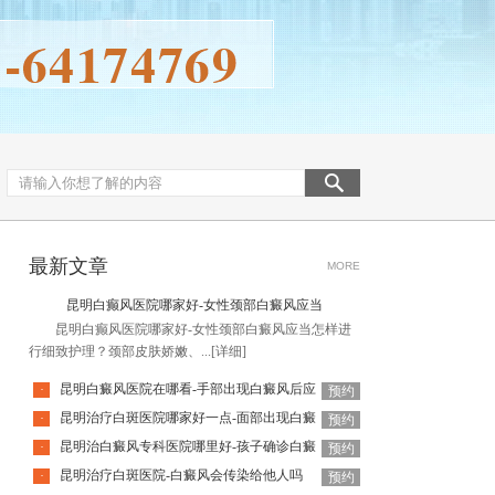
最新文章
MORE
昆明白癫风医院哪家好-女性颈部白癜风应当
昆明白癫风医院哪家好-女性颈部白癜风应当怎样进
行细致护理？颈部皮肤娇嫩、...
[详细]
昆明白癜风医院在哪看-手部出现白癜风后应
·
预约
昆明治疗白斑医院哪家好一点-面部出现白癜
·
预约
昆明治白癜风专科医院哪里好-孩子确诊白癜
·
预约
昆明治疗白斑医院-白癜风会传染给他人吗
·
预约