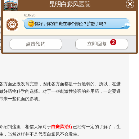
昆明白癜风医院
6:36:26
风病症十分易于扩散，因此，越是拖延，治疗难度就会越大，
你好，你的白斑在哪个部位？扩散了吗？
由于孩子年龄尚小，在白癜风发病初期，其白斑面积也并不大。
代谢较为迅速，及时有部分细胞功能遭到破坏，也能够很容易得
意义。所以，家长朋友一定要密切关注孩子的身体，及时发现孩
点击预约
立即回复
更有效的预防病症，而且还能更有效的保证孩子的身体健康。推
方面还没发育完善，因此各方面都是十分脆弱的。所以，在进
做好药物科学的选择。对于一些刺激性较强的外用药，一定要避
带来一些负面的影响。
介绍到这里，相信大家对于
白癜风治疗
已经有一定的了解了，生
生，当然这样并不是代表白癜风不会发生。