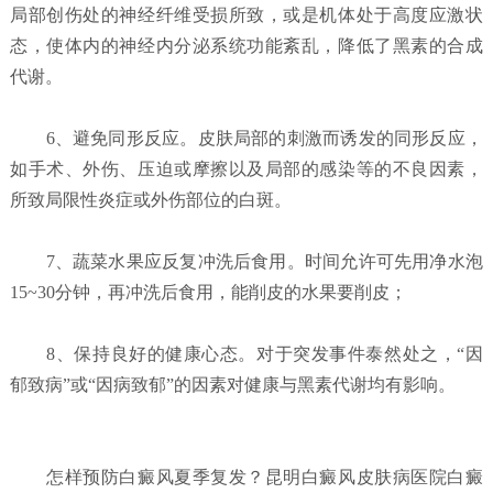
局部创伤处的神经纤维受损所致，或是机体处于高度应激状
态，使体内的神经内分泌系统功能紊乱，降低了黑素的合成
代谢。
6、避免同形反应。皮肤局部的刺激而诱发的同形反应，
如手术、外伤、压迫或摩擦以及局部的感染等的不良因素，
所致局限性炎症或外伤部位的白斑。
7、蔬菜水果应反复冲洗后食用。时间允许可先用净水泡
15~30分钟，再冲洗后食用，能削皮的水果要削皮；
8、保持良好的健康心态。对于突发事件泰然处之，“因
郁致病”或“因病致郁”的因素对健康与黑素代谢均有影响。
怎样预防白癜风夏季复发？
昆明白癜风皮肤病医院白癜