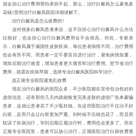
就会担心治疗费用害怕承担不起。那么，治疗白癜风怎么避免多
花钱?昆明治疗白癜风医院详细讲解下。
治疗白癜风是怎么收费的?
这对很多白癜风患者来说，这不仅担心治疗白癜风什么办法
比较好，也会担心治疗白癜风费用会不会很高。对此，专家表
示，白癜风属于顽固性皮肤疾病，每位患者病情不同，治疗费用
也会有所不同。而患者一定不要盲目进行治疗，避免病情加重，
增加后期治疗难度，增加患者更大痛苦和治疗费用。想节省治疗
费用，就需在疾病早期，选择专业白癜风医院科学治疗。
选正规专业医院避免乱收费
现在治疗白癜风的医院众多，不少医院都在宣传包治包好的
虚假信息，还有那些几天内就能恢复完美皮肤的虚假广告来蒙骗
患者，这就让患者花了不少冤枉钱。在这些医院治疗不仅治不好
白斑，反而只会让白斑更加严重。到时候不仅钱也花了，而且而
耽误了疾病治疗，等到后期正规治疗时，费用也会更多了。而在
正规专业医院里，患者可以放心治疗，正规医院治疗白斑收费透