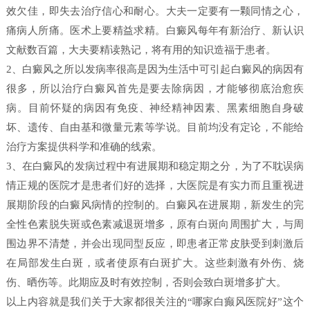
效欠佳，即失去治疗信心和耐心。大夫一定要有一颗同情之心，
痛病人所痛。医术上要精益求精。白癜风每年有新治疗、新认识
文献数百篇，大夫要精读熟记，将有用的知识造福于患者。
2、白癜风之所以发病率很高是因为生活中可引起白癜风的病因有
很多，所以治疗白癜风首先是要去除病因，才能够彻底治愈疾
病。目前怀疑的病因有免疫、神经精神因素、黑素细胞自身破
坏、遗传、自由基和微量元素等学说。目前均没有定论，不能给
治疗方案提供科学和准确的线索。
3、在白癜风的发病过程中有进展期和稳定期之分，为了不耽误病
情正规的医院才是患者们好的选择，大医院是有实力而且重视进
展期阶段的白癜风病情的控制的。白癜风在进展期，新发生的完
全性色素脱失斑或色素减退斑增多，原有白斑向周围扩大，与周
围边界不清楚，并会出现同型反应，即患者正常皮肤受到刺激后
在局部发生白斑，或者使原有白斑扩大。这些刺激有外伤、烧
伤、晒伤等。此期应及时有效控制，否则会致白斑增多扩大。
以上内容就是我们关于大家都很关注的“哪家白癫风医院好”这个