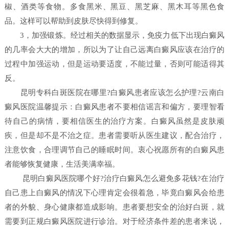
椒、酒类等食物。多食黑米、黑豆、黑芝麻、黑木耳等黑色食
品。这样可以帮助到皮肤尽快得到修复。
3，加强锻炼。经过相关的数据显示，免疫力低下出现白癜风
的几率会大大的增加，所以为了让自己远离白癜风应该在治疗的
过程中加强运动，但是运动要适度，不能过量，否则可能适得其
反。
昆明专科白斑医院在哪里?白癜风患者应该怎么护理?云南白
癜风医院温馨提示：白癜风患者不要相信谣言和偏方，要理智看
待自己的病情，要相信医生的治疗方案。白癜风虽然是皮肤顽
疾，但是却不是不治之症。患者需要听从医生建议，配合治疗，
注意饮食，合理调节自己的睡眠时间。衷心祝愿所有的白癜风患
者能够恢复健康，生活美满幸福。
昆明白癜风医院哪个好?治疗白癜风怎么避免多花钱?在治疗
自己患上白癜风的情况下心理肯定会很着急，毕竟白癜风会给患
者的外貌、身心健康都造成影响。患者要想安全的治好白斑，就
需要到正规白癜风医院进行诊治。对于经济条件差的患者来说，