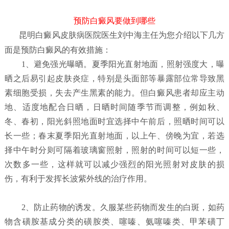
预防白癜风要做到哪些
昆明白癜风皮肤病医院
医生刘中海主任为您介绍以下几方
面是预防白癜风的有效措施：
1、避免强光曝晒。夏季阳光直射地面，照射强度大，曝
晒之后易引起皮肤炎症，特别是头面部等暴露部位常导致黑
素细胞受损，失去产生黑素的能力。但白癜风患者却应主动
地、适度地配合日晒，日晒时间随季节而调整，例如秋、
冬、春初，阳光斜照地面时宜选择中午前后，照晒时间可以
长一些；春末夏季阳光直射地面，以上午、傍晚为宜，若选
择中午时分则可隔着玻璃窗照射，照射的时间可以短一些，
次数多一些，这样就可以减少强烈的阳光照射对皮肤的损
伤，有利于发挥长波紫外线的治疗作用。
2、防止药物的诱发。久服某些药物而发生的白斑，如药
物含磺胺基成分类的磺胺类、噻嗪、氨噻嗪类、甲苯磺丁