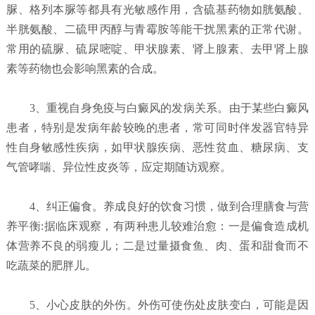
脲、格列本脲等都具有光敏感作用，含硫基药物如胱氨酸、
半胱氨酸、二硫甲丙醇与青霉胺等能干扰黑素的正常代谢。
常用的硫脲、硫尿嘧啶、甲状腺素、肾上腺素、去甲肾上腺
素等药物也会影响黑素的合成。
3、重视自身免疫与白癜风的发病关系。由于某些白癜风
患者，特别是发病年龄较晚的患者，常可同时伴发器官特异
性自身敏感性疾病，如甲状腺疾病、恶性贫血、糖尿病、支
气管哮喘、异位性皮炎等，应定期随访观察。
4、纠正偏食。养成良好的饮食习惯，做到合理膳食与营
养平衡:据临床观察，有两种患儿较难治愈：一是偏食造成机
体营养不良的弱瘦儿；二是过量摄食鱼、肉、蛋和甜食而不
吃蔬菜的肥胖儿。
5、小心皮肤的外伤。外伤可使伤处皮肤变白，可能是因