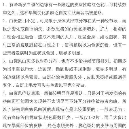
1、有些新发白斑的边缘有一条隆起的炎症性暗红色轮，可持续数
周之久，这种早期变化多缺乏自觉症状而容易被忽略。
2、白斑数目不定，可局限于身体某部或分布在某一神经节段，而
很少变化或自行消失。多数患者的白斑逐渐增多、扩大，相邻的
白斑会相互融合，连成不规则的大片，泛发全身，如地图状。有
时正常的皮肤残留在白斑之中，使得被误以为色素沉着。也有一
些患者发病时为点状减色斑，境界多明显。
3、白癜风白斑多数对称分布，也有不少沿神经节段排列。初期多
为指甲至钱币大，近圆形、椭圆形或不规则形，境界多明显，有
的边缘绕以色素带。白斑处除色素脱失外，皮肤无萎缩或脱屑等
变化，白斑上毛发可失去色素以至完全变白。
4、白癜风症状表现一般都较明显容易辨认，只是对于初发病的有
些白斑可能因为表现并不太明显而不好区分往往被患者忽略。所
以了解初期白癜风白斑的表现特点是比较重要的，一般表现为：
没有痛痒等自觉症状;脱色斑数目少，一般仅1~2片，而且大多出
现在暴露部位的皮肤上;处色素脱失外，脱色斑处的皮肤与周围的