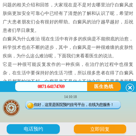
问题的相关介绍和回答，大家现在是不是对去哪里治疗白癜风皮
肤病更加安全可靠心中已经有了清楚的了解和认识了呢，希望对
广大患者朋友们会有很好的帮助。白癜风的治疗越早越好，后祝
患者们早日康复。
白癜风为什么难治 现在生活中有许多的疾病是不能彻底的治愈，
科学技术也在不断的进步，其中，白癜风是一种很难缠的皮肤性
疾病，为什么这么难治呢，下面我们来看看医生的说法。
它是一种很可能反复发作的一种疾病，在治疗的过程中也很复
杂，在生活中要保持好的生活习惯，所以很多患者在得了白癜风
之后都害怕治不好。白癜风并不是什么不治之症，只要患者能配
0871-64174769
医生热线
合，还是可以治好的，只不过就是时间问题，所以很多人就会问
14:10:18
治疗白癜风需要多久。
你好，这里是医院预约挂号平台，在线为您服务！
白癜风是有很多原因造成的，我们在治疗时候一定做好检查，接
受正确的治疗。白癜风的发病原因有很多每个患者在体征方面却
没有什么大的、明显的不一样的。所以，在诊断的时候往往会发
6
电话预约
立即回复
现误诊而导致白癜风医治长期见不到疗效。所以，白癜风一定要