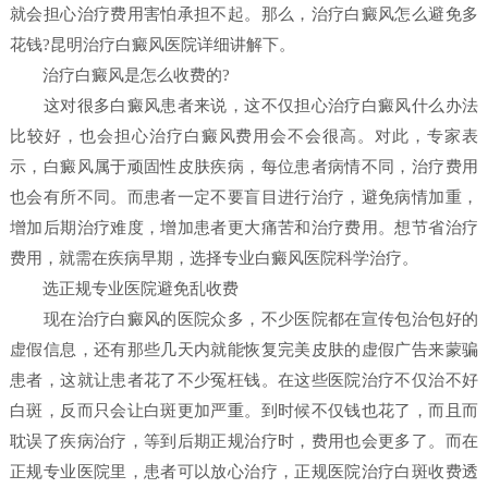
就会担心治疗费用害怕承担不起。那么，治疗白癜风怎么避免多
花钱?昆明治疗白癜风医院详细讲解下。
治疗白癜风是怎么收费的?
这对很多白癜风患者来说，这不仅担心治疗白癜风什么办法
比较好，也会担心治疗白癜风费用会不会很高。对此，专家表
示，白癜风属于顽固性皮肤疾病，每位患者病情不同，治疗费用
也会有所不同。而患者一定不要盲目进行治疗，避免病情加重，
增加后期治疗难度，增加患者更大痛苦和治疗费用。想节省治疗
费用，就需在疾病早期，选择专业白癜风医院科学治疗。
选正规专业医院避免乱收费
现在治疗白癜风的医院众多，不少医院都在宣传包治包好的
虚假信息，还有那些几天内就能恢复完美皮肤的虚假广告来蒙骗
患者，这就让患者花了不少冤枉钱。在这些医院治疗不仅治不好
白斑，反而只会让白斑更加严重。到时候不仅钱也花了，而且而
耽误了疾病治疗，等到后期正规治疗时，费用也会更多了。而在
正规专业医院里，患者可以放心治疗，正规医院治疗白斑收费透