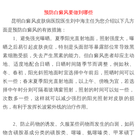
预防白癜风要做到哪些
昆明白癜风皮肤病医院
医生刘中海主任为您介绍以下几方
面是预防白癜风的有效措施：
1、避免强光曝晒。夏季阳光直射地面，照射强度大，曝
晒之后易引起皮肤炎症，特别是头面部等暴露部位常导致黑
素细胞受损，失去产生黑素的能力。但白癜风患者却应主动
地、适度地配合日晒，日晒时间随季节而调整，例如秋、
冬、春初，阳光斜照地面时宜选择中午前后，照晒时间可以
长一些；春末夏季阳光直射地面，以上午、傍晚为宜，若选
择中午时分则可隔着玻璃窗照射，照射的时间可以短一些，
次数多一些，这样就可以减少强烈的阳光照射对皮肤的损
伤，有利于发挥长波紫外线的治疗作用。
2、防止药物的诱发。久服某些药物而发生的白斑，如药
物含磺胺基成分类的磺胺类、噻嗪、氨噻嗪类、甲苯磺丁