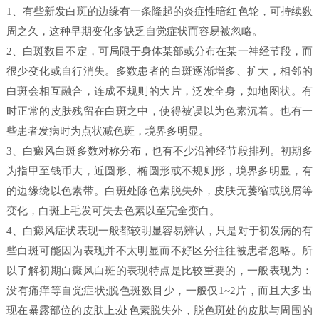
1、有些新发白斑的边缘有一条隆起的炎症性暗红色轮，可持续数
周之久，这种早期变化多缺乏自觉症状而容易被忽略。
2、白斑数目不定，可局限于身体某部或分布在某一神经节段，而
很少变化或自行消失。多数患者的白斑逐渐增多、扩大，相邻的
白斑会相互融合，连成不规则的大片，泛发全身，如地图状。有
时正常的皮肤残留在白斑之中，使得被误以为色素沉着。也有一
些患者发病时为点状减色斑，境界多明显。
3、白癜风白斑多数对称分布，也有不少沿神经节段排列。初期多
为指甲至钱币大，近圆形、椭圆形或不规则形，境界多明显，有
的边缘绕以色素带。白斑处除色素脱失外，皮肤无萎缩或脱屑等
变化，白斑上毛发可失去色素以至完全变白。
4、白癜风症状表现一般都较明显容易辨认，只是对于初发病的有
些白斑可能因为表现并不太明显而不好区分往往被患者忽略。所
以了解初期白癜风白斑的表现特点是比较重要的，一般表现为：
没有痛痒等自觉症状;脱色斑数目少，一般仅1~2片，而且大多出
现在暴露部位的皮肤上;处色素脱失外，脱色斑处的皮肤与周围的