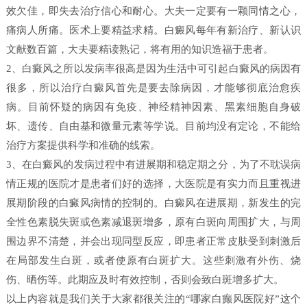
效欠佳，即失去治疗信心和耐心。大夫一定要有一颗同情之心，
痛病人所痛。医术上要精益求精。白癜风每年有新治疗、新认识
文献数百篇，大夫要精读熟记，将有用的知识造福于患者。
2、白癜风之所以发病率很高是因为生活中可引起白癜风的病因有
很多，所以治疗白癜风首先是要去除病因，才能够彻底治愈疾
病。目前怀疑的病因有免疫、神经精神因素、黑素细胞自身破
坏、遗传、自由基和微量元素等学说。目前均没有定论，不能给
治疗方案提供科学和准确的线索。
3、在白癜风的发病过程中有进展期和稳定期之分，为了不耽误病
情正规的医院才是患者们好的选择，大医院是有实力而且重视进
展期阶段的白癜风病情的控制的。白癜风在进展期，新发生的完
全性色素脱失斑或色素减退斑增多，原有白斑向周围扩大，与周
围边界不清楚，并会出现同型反应，即患者正常皮肤受到刺激后
在局部发生白斑，或者使原有白斑扩大。这些刺激有外伤、烧
伤、晒伤等。此期应及时有效控制，否则会致白斑增多扩大。
以上内容就是我们关于大家都很关注的“哪家白癫风医院好”这个