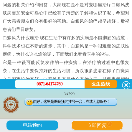
问题的相关介绍和回答，大家现在是不是对去哪里治疗白癜风皮
肤病更加安全可靠心中已经有了清楚的了解和认识了呢，希望对
广大患者朋友们会有很好的帮助。白癜风的治疗越早越好，后祝
患者们早日康复。
白癜风为什么难治 现在生活中有许多的疾病是不能彻底的治愈，
科学技术也在不断的进步，其中，白癜风是一种很难缠的皮肤性
疾病，为什么这么难治呢，下面我们来看看医生的说法。
它是一种很可能反复发作的一种疾病，在治疗的过程中也很复
杂，在生活中要保持好的生活习惯，所以很多患者在得了白癜风
之后都害怕治不好。白癜风并不是什么不治之症，只要患者能配
0871-64174769
医生热线
合，还是可以治好的，只不过就是时间问题，所以很多人就会问
13:47:29
治疗白癜风需要多久。
你好，这里是医院预约挂号平台，在线为您服务！
白癜风是有很多原因造成的，我们在治疗时候一定做好检查，接
受正确的治疗。白癜风的发病原因有很多每个患者在体征方面却
没有什么大的、明显的不一样的。所以，在诊断的时候往往会发
6
电话预约
立即回复
现误诊而导致白癜风医治长期见不到疗效。所以，白癜风一定要