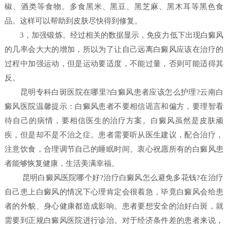
椒、酒类等食物。多食黑米、黑豆、黑芝麻、黑木耳等黑色食
品。这样可以帮助到皮肤尽快得到修复。
3，加强锻炼。经过相关的数据显示，免疫力低下出现白癜风
的几率会大大的增加，所以为了让自己远离白癜风应该在治疗的
过程中加强运动，但是运动要适度，不能过量，否则可能适得其
反。
昆明专科白斑医院在哪里?白癜风患者应该怎么护理?云南白
癜风医院温馨提示：白癜风患者不要相信谣言和偏方，要理智看
待自己的病情，要相信医生的治疗方案。白癜风虽然是皮肤顽
疾，但是却不是不治之症。患者需要听从医生建议，配合治疗，
注意饮食，合理调节自己的睡眠时间。衷心祝愿所有的白癜风患
者能够恢复健康，生活美满幸福。
昆明白癜风医院哪个好?治疗白癜风怎么避免多花钱?在治疗
自己患上白癜风的情况下心理肯定会很着急，毕竟白癜风会给患
者的外貌、身心健康都造成影响。患者要想安全的治好白斑，就
需要到正规白癜风医院进行诊治。对于经济条件差的患者来说，