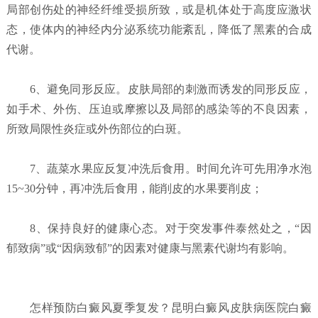
局部创伤处的神经纤维受损所致，或是机体处于高度应激状
态，使体内的神经内分泌系统功能紊乱，降低了黑素的合成
代谢。
6、避免同形反应。皮肤局部的刺激而诱发的同形反应，
如手术、外伤、压迫或摩擦以及局部的感染等的不良因素，
所致局限性炎症或外伤部位的白斑。
7、蔬菜水果应反复冲洗后食用。时间允许可先用净水泡
15~30分钟，再冲洗后食用，能削皮的水果要削皮；
8、保持良好的健康心态。对于突发事件泰然处之，“因
郁致病”或“因病致郁”的因素对健康与黑素代谢均有影响。
怎样预防白癜风夏季复发？
昆明白癜风皮肤病医院白癜