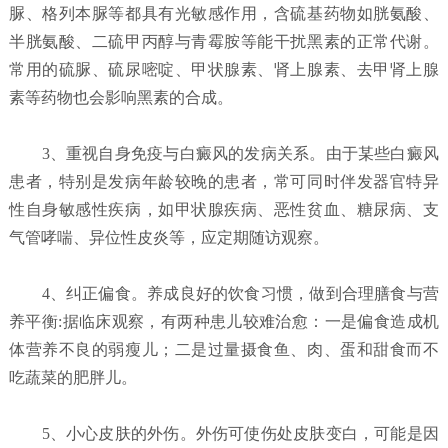
脲、格列本脲等都具有光敏感作用，含硫基药物如胱氨酸、
半胱氨酸、二硫甲丙醇与青霉胺等能干扰黑素的正常代谢。
常用的硫脲、硫尿嘧啶、甲状腺素、肾上腺素、去甲肾上腺
素等药物也会影响黑素的合成。
3、重视自身免疫与白癜风的发病关系。由于某些白癜风
患者，特别是发病年龄较晚的患者，常可同时伴发器官特异
性自身敏感性疾病，如甲状腺疾病、恶性贫血、糖尿病、支
气管哮喘、异位性皮炎等，应定期随访观察。
4、纠正偏食。养成良好的饮食习惯，做到合理膳食与营
养平衡:据临床观察，有两种患儿较难治愈：一是偏食造成机
体营养不良的弱瘦儿；二是过量摄食鱼、肉、蛋和甜食而不
吃蔬菜的肥胖儿。
5、小心皮肤的外伤。外伤可使伤处皮肤变白，可能是因