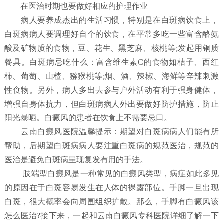
在医治时期也要做好相应的护理作业
病人要养成杰出的生活习惯，特别是在白斑病饮食上，
白斑病病人要调理好自个的饮食，在平常多吃一些富含酪氨
酸及矿物质的食物，豆、花生、黑芝麻、核桃等;发起用铜质
餐具。白斑病忌吃什么：富含维生素C的食物如桔子、西红
柿、葡萄、山楂、猕猴桃等;烟、酒、辣椒、海鲜等辛辣刺激
性食物。另外，病人多出去参与户外活动有利于强身健体，
增强自身体抗力，但白斑病病人外出要做好防护措施，防止
阳光暴晒。白癜风的患者在饮食上不需要忌口。
云南白癜风医院温馨提示：期望对白斑病病人们能有所
帮助，后期望白斑病病人要注重白斑病的规范医治，规范的
医治是避免白斑病呈现复发有用的手法。
肢端型白癜风是一种常见的白癜风类型，病症如此多见
的原因在于白斑容易发生在人体的裸露部位。手脚一旦出现
白斑，很大概率会向周围组织扩散。那么，手脚有白癜风该
怎么医治?接下来，一起和云南白癜风专科医院详细了解一下