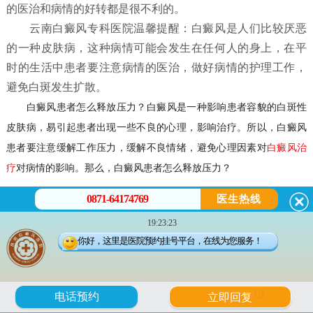
的医治和病情的好转都是很不利的。
云南白癜风专科医院温馨提醒：白癜风是人们比较厌恶
的一种皮肤病，这种病情可能会发生在任何人的身上，在平
时的生活中患者要注意病情的医治，做好病情的护理工作，
避免白斑发生扩散。
白癜风患者怎么释放压力？
白癜风是一种影响患者容貌的白斑性
皮肤病，易引起患者出现一些不良的心理，影响治疗。所以，白癜风
患者要注意缓解工作压力，缓解不良情绪，避免心理因素对
白癜风治
疗
对病情的影响。那么，
白癜风患者怎么释放压力？
0871-64174769
医生热线
白癜风患者怎么释放压力？
19:23:23
你好，这里是医院预约挂号平台，在线为您服务！
一，白癜风患者应放松自己。患上白癜风后，患者应放松自己，
遇到不公平和有意见的事情要坦率地说出来，不要压在心里，患者可
通过发泄以消不快之气，例如面对沙包或人头偶像猛打几拳，或者大
6
电话预约
立即回复
哭一场，都有助于达到松弛神经功能的效果。